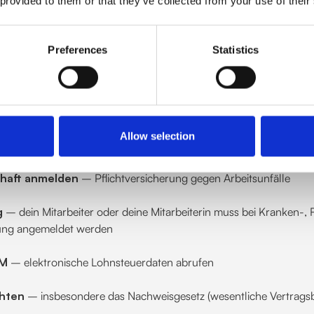
 provided to them or that they’ve collected from your use of their
che Grundlagen und Arbeitgeb
Preferences
Statistics
er sicheren Seite bist, solltest du folgende Basics erledigen:
Allow selection
beantragen
– nötig für die Anmeldung zur Sozialversicherung
haft anmelden
– Pflichtversicherung gegen Arbeitsunfälle
g
– dein Mitarbeiter oder deine Mitarbeiterin muss bei Kranken-, 
rung angemeldet werden
AM
– elektronische Lohnsteuerdaten abrufen
chten
– insbesondere das Nachweisgesetz (wesentliche Vertragsb