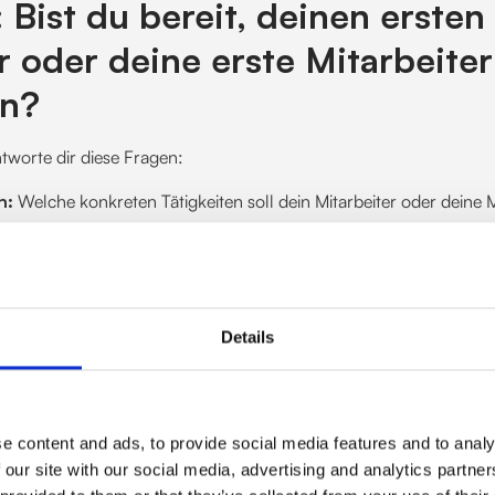
: Bist du bereit, deinen ersten
r oder deine erste Mitarbeiter
en?
tworte dir diese Fragen:
n:
Welche konkreten Tätigkeiten soll dein Mitarbeiter oder deine M
, Vollzeit oder flexible Modelle wie Gleitzeit oder Homeoffice?
as Gehalt inklusive
Lohnnebenkosten
dauerhaft finanzieren?
Details
u die notwendige Ausstattung (z. B. Büro, Computer, Software,
du genug Zeit, um deinen ersten Mitarbeiter oder deine erste Mitar
e content and ads, to provide social media features and to analy
 our site with our social media, advertising and analytics partn