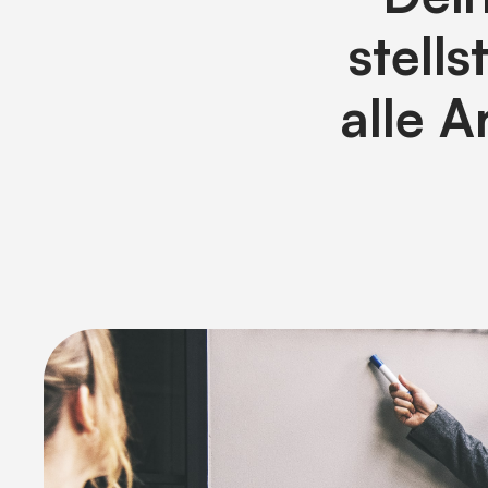
stells
alle A