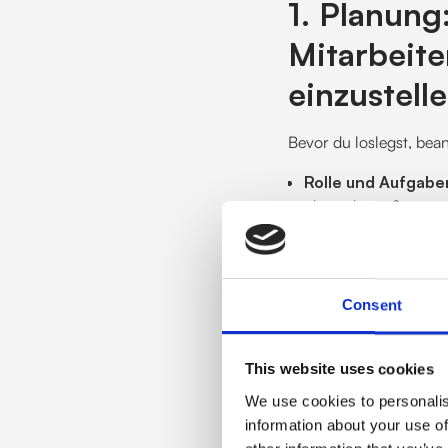
1. Planung
Mitarbeite
einzustell
Bevor du loslegst, bean
Rolle und Aufgabe
übernehmen?
Arbeitszeit:
Teilzeit
Budget:
Kannst du d
Consent
Arbeitsplatz:
Hast d
This website uses cookies
Einarbeitung:
Hast 
We use cookies to personalis
einzuarbeiten?
information about your use of