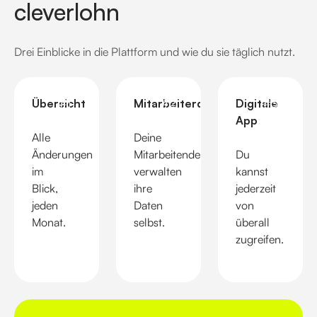
cleverlohn
Drei Einblicke in die Plattform und wie du sie täglich nutzt.
Übersicht
#1
Mitarbeiterdaten
#2
Digitale
#3
App
Alle
Deine
Änderungen
Mitarbeitenden
Du
im
verwalten
kannst
Blick,
ihre
jederzeit
jeden
Daten
von
Monat.
selbst.
überall
zugreifen.