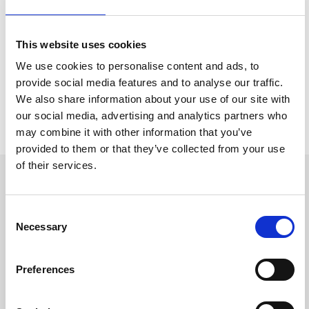
This website uses cookies
Buche jetzt eine kostenlose Beratung
Buche jetzt eine kostenlose Beratung
We use cookies to personalise content and ads, to
provide social media features and to analyse our traffic.
Jetzt testen
Jetzt testen
We also share information about your use of our site with
our social media, advertising and analytics partners who
may combine it with other information that you’ve
provided to them or that they’ve collected from your use
of their services.
Integrationen
Consent
Necessary
Selection
Preferences
CLEVERLOHN