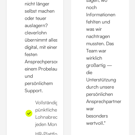
sagen, wo
nicht länger
noch
selbst machen
Informationen
oder teuer
fehlten und
auslagern?
was wir
cleverlohn
nachtragen
übernimmt alles:
mussten. Das
digital, mit einer
Team war
festen
wirklich
Ansprechperson,
großartig —
einem Probelauf
die
und
Unterstützung
persönlichem
durch unsere
Support.
persönlichen
Ansprechpartner
Vollständige und
war
pünktliche
besonders
Lohnabrechnung
wertvoll."
jeden Monat
HR-Plattform &