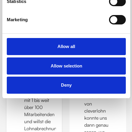
Statistics
Für alle, die ein gutes
Team beschäftigen.
Marketing
Ob Unternehmen, Start-up oder Steuerberatungskanzlei.
Allow all
cleverlohn passt sich deiner Situation an.
Allow selection
Für
WAS LINDA
Unternehmen
SAGT
Deny
Du führst ein
Unternehmen
"Das Team
mit 1 bis weit
von
über 100
cleverlohn
Mitarbeitenden
konnte uns
und willst die
dann genau
Lohnabrechnung