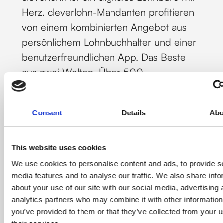
Herz. cleverlohn-Mandanten profitieren
von einem kombinierten Angebot aus
persönlichem Lohnbuchhalter und einer
benutzerfreundlichen App. Das Beste
aus zwei Welten. Über 500
Unternehmen vertrauen auf die
Lohnsoftware
und das Service-Konzept
Consent
Details
Abo
von cleverlohn.
This website uses cookies
Jetzt kontaktieren
We use cookies to personalise content and ads, to provide s
media features and to analyse our traffic. We also share info
about your use of our site with our social media, advertising 
analytics partners who may combine it with other information
you’ve provided to them or that they’ve collected from your u