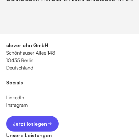
Vor- und Nachteile für Arbeitnehmer und Arbeitgeber.
Erfahren Sie, wie sich Gehalt und Stundenlohn auf
Stabilität, Flexibilität, Kostenkontrolle und
Mitarbeiterbindung auswirken, und treffen Sie eine
informierte Entscheidung für Ihre Vergütungsstruktur.
cleverlohn GmbH
Schönhauser Allee 148
10435 Berlin
Deutschland
Socials
LinkedIn
Instagram
Jetzt loslegen
Jetzt loslegen
Unsere Leistungen