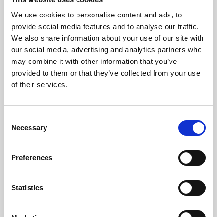
We use cookies to personalise content and ads, to
cleverlohn ist ein digitales Lohnbüro mit
provide social media features and to analyse our traffic.
We also share information about your use of our site with
Herz. cleverlohn-Mandanten profitieren
our social media, advertising and analytics partners who
von einem kombinierten Angebot aus
may combine it with other information that you’ve
persönlichem Lohnbuchhalter und einer
provided to them or that they’ve collected from your use
benutzerfreundlichen App. Das Beste
of their services.
aus zwei Welten. Über 500
Unternehmen vertrauen auf die
Consent
Lohnsoftware
und das Service-Konzept
Necessary
Selection
von cleverlohn.
Preferences
Jetzt kontaktieren
Statistics