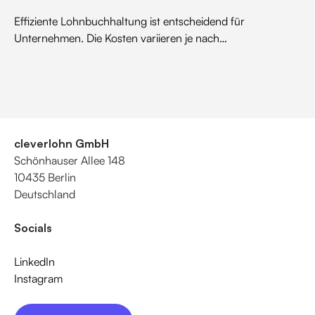
Effiziente Lohnbuchhaltung ist entscheidend für
Unternehmen. Die Kosten variieren je nach
Unternehmensgröße, Dienstleistungsumfang,
Auslagerungsentscheidung, Arbeitsumfeldkomplexität und
verwendeter Technologie. Hier erfährst du, worauf du
achten musst.
cleverlohn GmbH
Schönhauser Allee 148
10435 Berlin
Deutschland
Socials
LinkedIn
Instagram
Jetzt loslegen