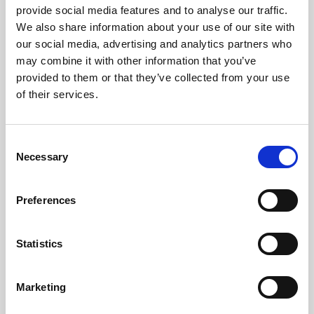
provide social media features and to analyse our traffic.
We also share information about your use of our site with
our social media, advertising and analytics partners who
may combine it with other information that you’ve
“I would recommend cleverlohn to everyone,
provided to them or that they’ve collected from your use
especially startups and scale-ups. There's simply no
of their services.
downside to improving and digitizing this service. It
saves time, costs, and stress.”
Consent
Matteo Benedetti
Necessary
Selection
Founder, Debtist
Preferences
Statistics
"We've had a great experience with cleverlohn for
over half a year now. Always punctual and accurate
payslips, immediate help from the team with any
Marketing
questions, and easy digital access to all information