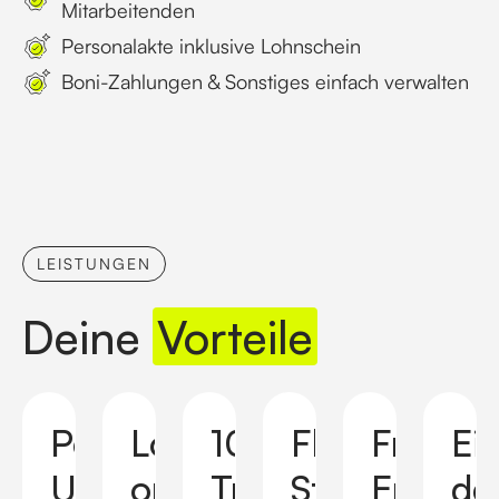
Mitarbeitenden
Personalakte inklusive Lohnschein
Boni-Zahlungen & Sonstiges einfach verwalten
LEISTUNGEN
Deine
Vorteile
Persönliche
Lohnabrechnung
100%
Flexible
Fristge
Ei
Unterstützung
online
Transparenz,
Stammdaten
Erinne
de