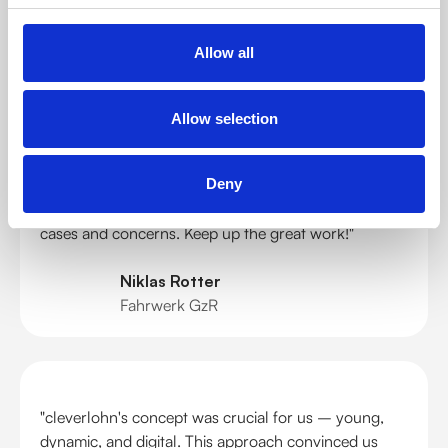
allow us more time for strategic HR matters."
Marten Pieper
Allow all
lexthub
Allow selection
"More than satisfied to have finally found a solution
Deny
for payroll. Response time is always within minutes,
and they're ready with the right answers for various
cases and concerns. Keep up the great work!"
Niklas Rotter
Fahrwerk GzR
"cleverlohn's concept was crucial for us – young,
dynamic, and digital. This approach convinced us