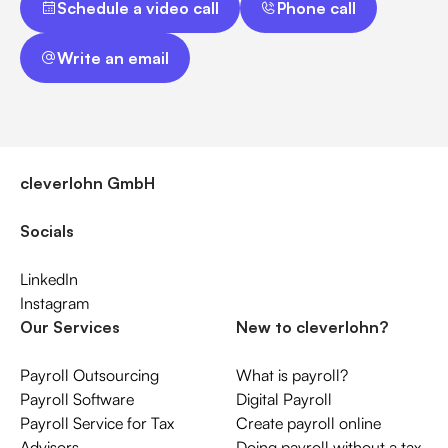
Schedule a video call
Phone call
Write an email
Write an email
cleverlohn GmbH
Socials
LinkedIn
Instagram
Our Services
New to cleverlohn?
Payroll Outsourcing
What is payroll?
Payroll Software
Digital Payroll
Payroll Service for Tax
Create payroll online
Advisors
Doing payroll without a tax