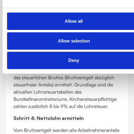
Krankenversicherung: ca. 8,05% (abhängig
vom Kassenzusatzbeitrag)
Allow all
Pflegeversicherung: 1,7% (ohne Kinder: 2,3%)
Rentenversicherung: 9,3%
Arbeitslosenversicherung: 1,3%
Allow selection
Schritt 3: Lohnsteuer und
Solidaritätszuschlag berechnen
Deny
Die Lohnsteuer wird anhand der Steuerklasse und
des steuerlichen Bruttos (Bruttoentgelt abzüglich
steuerfreier Anteile) ermittelt. Grundlage sind die
aktuellen Lohnsteuertabellen des
Bundesfinanzministeriums. Kirchensteuerpflichtige
zahlen zusätzlich 8 bis 9% auf die Lohnsteuer.
Schritt 4: Nettolohn ermitteln
Vom Bruttoentgelt werden alle Arbeitnehmeranteile