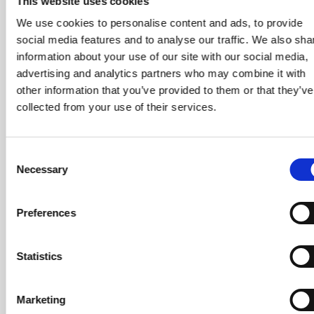
This website uses cookies
verstanden hat, erkennt auch Fehler auf fremden
Abrechnungen schnell.
We use cookies to personalise content and ads, to provide
social media features and to analyse our traffic. We also sha
Schritt 1: Bruttoentgelt ermitteln
information about your use of our site with our social media,
advertising and analytics partners who may combine it with
Ausgangspunkt ist das vereinbarte Bruttoentgelt
other information that you’ve provided to them or that they’ve
plus aller variablen Bestandteile wie
collected from your use of their services.
Überstundenzuschläge, Prämien, Sachbezüge oder
Zulagen. Steuerfreie Zuschläge (z.B. SFN) werden
gesondert ausgewiesen.
Consent
Necessary
Schritt 2: Sozialversicherungsbeiträge
Selection
berechnen
Preferences
Auf das beitragspflichtige Bruttoentgelt (Brutto bis
zur jeweiligen Beitragsbemessungsgrenze) werden
die aktuellen Beitragssätze angewendet.
Statistics
Arbeitnehmer und Arbeitgeber tragen in der Regel
je die Hälfte.
Marketing
Beispiel-Beitragssätze 2026 (Arbeitnehmeranteil):