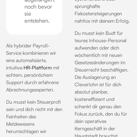
noch bevor
sprunghafte
sie
Fixkostensteigerungen
entstehen
.
nahtlos mit deinem Erfolg.
Du musst kein Budt für
teures Inhouse-Personal
Als hybrider Payroll-
aufwenden oder dich
Service kombinieren wir
wöchentlich mit neuen
eine automatisierte,
Gesetzesänderungen im
intuitive
HR-Plattform
mit
Steuerrecht beschäftigen.
echtem, persönlichem
Die Auslagerung an
Support durch erfahrene
Cleverlohn ist für dich
Abrechnungsexperten
.
absolut planbar,
kosteneffizient und
Du musst kein Steuerprofi
schenkt dir genau den
sein und dich nicht mit den
Fokus zurück, den du für
Feinheiten des
dein operatives
Meldewesens
Kerngeschäft in der
herumschlagen wir
Hauptstadt brauchst
.