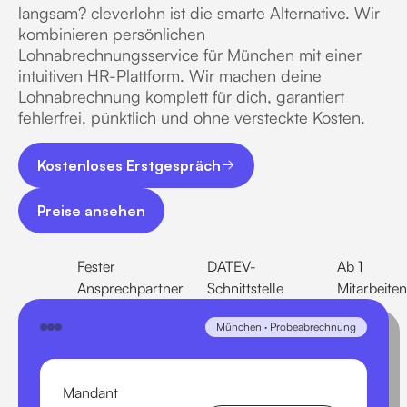
langsam? cleverlohn ist die smarte Alternative. Wir
kombinieren persönlichen
Lohnabrechnungsservice für München mit einer
intuitiven HR-Plattform. Wir machen deine
Lohnabrechnung komplett für dich, garantiert
fehlerfrei, pünktlich und ohne versteckte Kosten.
Kostenloses Erstgespräch
Kostenloses Erstgespräch
Preise ansehen
Preise ansehen
Fester
DATEV-
Ab 1
Ansprechpartner
Schnittstelle
Mitarbeite
München · Probeabrechnung
Mandant