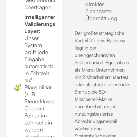
direkter
übertragen.
Finanzamt-
Intelligenter
Übermittlung.
Validierungs-
Layer:
Der größte strategische
Unser
Vorteil für dein Business
System
liegt in der
prüft jede
uneingeschränkten
Eingabe
Skalierbarkeit. Egal, ob du
automatisch
als Mikro-Unternehmen
in Echtzeit
mit 2 Mitarbeitern startest
auf
oder als stark skalierendes
Plausibilität
Startup die 50-
(z. B.
Mitarbeiter-Marke
Steuerklassen-
durchbrichst, unser
Checks)
.
nutzungsbasiertes
Fehler im
Abrechnungsmodell
Lohnschein
wächst ohne
werden
Systembrüche oder
abgefangen,