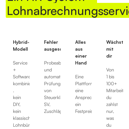
Lohnabrechnungsservi
Hybrid-
Fehler
Alles
Wächst
Modell
ausgeschlossen
aus
mit
einer
dir
Service
Probeabrechnung
Hand
+
und
Von
Software
automatischer
Eine
1 bis
kombiniert
Prüfung
Plattform,
100+
.
von
eine
Mitarbeiten
kein
Steuerklasse,
Ansprechpartnerin,
du
DIY,
SV,
ein
zahlst
kein
Zuschlägen.
Festpreis.
nur,
klassisches
was
Lohnbüro.
du