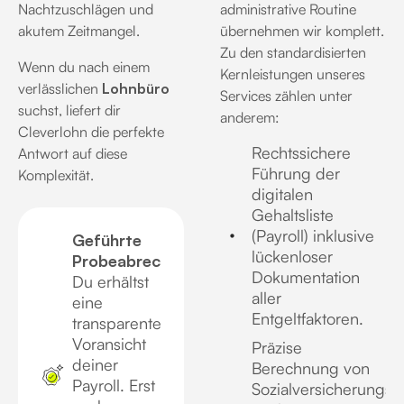
Nachtzuschlägen und
administrative Routine
akutem Zeitmangel.
übernehmen wir komplett
.
Zu den standardisierten
Wenn du nach einem
Kernleistungen unseres
verlässlichen
Lohnbüro
Services zählen unter
suchst, liefert dir
anderem:
Cleverlohn die perfekte
Rechtssichere
Antwort auf diese
Führung der
Komplexität
.
digitalen
Gehaltsliste
(Payroll) inklusive
Geführte
lückenloser
Probeabrechnung:
Dokumentation
Du erhältst
aller
eine
Entgeltfaktoren.
transparente
Voransicht
Präzise
deiner
Berechnung von
Payroll. Erst
Sozialversicherungsb