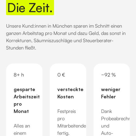
Die Zeit.
Unsere Kund:innen in München sparen im Schnitt einen
ganzen Arbeitstag pro Monat und dazu Geld, das sonst in
Korrekturen, Säumniszuschläge und Steuerberater-
Stunden fließt.
8+ h
0 €
−92 %
gesparte
versteckte
weniger
Arbeitszeit
Kosten
Fehler
pro
Monat
Festpreis
Dank
pro
Probeabrechnu
Alles an
Mitarbeitendem,
und
einem
fertig.
Auto-