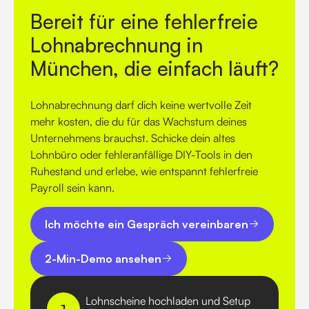
Bereit für eine fehlerfreie
Lohnabrechnung in
München, die einfach läuft?
Lohnabrechnung darf dich keine wertvolle Zeit
mehr kosten, die du für das Wachstum deines
Unternehmens brauchst
. Schicke dein altes
Lohnbüro oder fehleranfällige DIY-Tools in den
Ruhestand und erlebe, wie entspannt fehlerfreie
Payroll sein kann
.
Ich möchte ein Gespräch vereinbaren
Ich möchte ein Gespräch vereinbaren
2-Min-Demo ansehen
2-Min-Demo ansehen
Lohnscheine hochladen und Setup
1