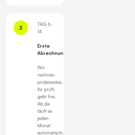
TAG 6-
3
14
Erste
Abrechnung.
Wir
rechnen
probeweise,
ihr prüft,
gebt frei.
Ab da
läuft es
jeden
Monat
automatisch.