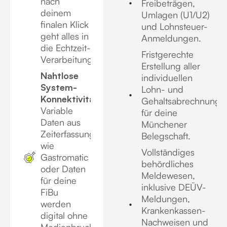
nach
Freibeträgen,
deinem
Umlagen (U1/U2)
finalen Klick
und Lohnsteuer-
geht alles in
Anmeldungen.
die Echtzeit-
Fristgerechte
Verarbeitung.
Erstellung aller
Nahtlose
individuellen
System-
Lohn- und
Konnektivität:
Gehaltsabrechnunge
Variable
für deine
Daten aus
Münchener
Zeiterfassungssystemen
Belegschaft.
wie
Vollständiges
Gastromatic
behördliches
oder Daten
Meldewesen,
für deine
inklusive DEÜV-
FiBu
Meldungen,
werden
Krankenkassen-
digital ohne
Nachweisen und
Medienbruch