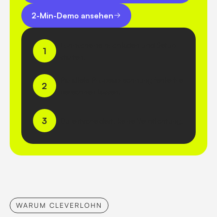
2-Min-Demo ansehen
2-Min-Demo ansehen
Lohnscheine hochladen und Setup
1
starten.
Parallele Probeabrechnung fehlerfrei
2
berechnen lassen.
3
Du entscheidest, keine Verpflichtung.
WARUM CLEVERLOHN