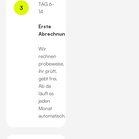
TAG 6-
3
14
Erste
Abrechnung.
Wir
rechnen
probeweise,
ihr prüft,
gebt frei.
Ab da
läuft es
jeden
Monat
automatisch.