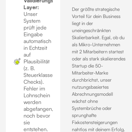
Validierungs-
Layer:
Der größte strategische
Unser
Vorteil für dein Business
System
liegt in der
prüft jede
uneingeschränkten
Eingabe
Skalierbarkeit. Egal, ob du
automatisch
als Mikro-Unternehmen
in Echtzeit
mit 2 Mitarbeitern startest
auf
oder als stark skalierendes
Plausibilität
Startup die 50-
(z. B.
Mitarbeiter-Marke
Steuerklassen-
durchbrichst, unser
Checks)
.
nutzungsbasiertes
Fehler im
Abrechnungsmodell
Lohnschein
wächst ohne
werden
Systembrüche oder
abgefangen,
noch bevor
sprunghafte
sie
Fixkostensteigerungen
entstehen
.
nahtlos mit deinem Erfolg.