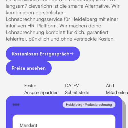
langsam? cleverlohn ist die smarte Alternative. Wir
kombinieren persönlichen
Lohnabrechnungsservice für Heidelberg mit einer
intuitiven HR-Plattform. Wir machen deine
Lohnabrechnung komplett für dich, garantiert
fehlerfrei, pünktlich und ohne versteckte Kosten.
Kostenloses Erstgespräch
Kostenloses Erstgespräch
Preise ansehen
Preise ansehen
Fester
DATEV-
Ab 1
Ansprechpartner
Schnittstelle
Mitarbeite
Heidelberg · Probeabrechnung
Mandant