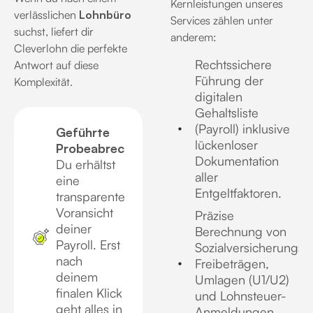
Kernleistungen unseres
verlässlichen
Lohnbüro
Services zählen unter
suchst, liefert dir
anderem:
Cleverlohn die perfekte
Rechtssichere
Antwort auf diese
Führung der
Komplexität
.
digitalen
Gehaltsliste
(Payroll) inklusive
Geführte
lückenloser
Probeabrechnung:
Dokumentation
Du erhältst
aller
eine
Entgeltfaktoren.
transparente
Voransicht
Präzise
deiner
Berechnung von
Payroll. Erst
Sozialversicherungsb
nach
Freibeträgen,
deinem
Umlagen (U1/U2)
finalen Klick
und Lohnsteuer-
geht alles in
Anmeldungen.