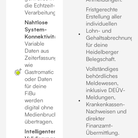
die Echtzeit-
Fristgerechte
Verarbeitung.
Erstellung aller
Nahtlose
individuellen
System-
Lohn- und
Konnektivität:
Gehaltsabrechnunge
Variable
für deine
Daten aus
Heidelberger
Zeiterfassungssystemen
Belegschaft.
wie
Vollständiges
Gastromatic
behördliches
oder Daten
Meldewesen,
für deine
inklusive DEÜV-
FiBu
Meldungen,
werden
Krankenkassen-
digital ohne
Nachweisen und
Medienbruch
direkter
übertragen.
Finanzamt-
Intelligenter
Übermittlung.