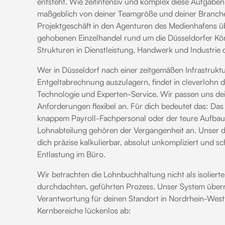
entsteht. Wie zeitintensiv und komplex diese Aufgaben 
maßgeblich von deiner Teamgröße und deiner Branche
Projektgeschäft in den Agenturen des Medienhafens ü
gehobenen Einzelhandel rund um die Düsseldorfer König
Strukturen in Dienstleistung, Handwerk und Industrie 
Wer in Düsseldorf nach einer zeitgemäßen Infrastruktu
Entgeltabrechnung auszulagern, findet in cleverlohn 
Technologie und Experten-Service. Wir passen uns dei
Anforderungen flexibel an. Für dich bedeutet das: 
knappem Payroll-Fachpersonal oder der teure Aufbau 
Lohnabteilung gehören der Vergangenheit an. Unser digi
dich präzise kalkulierbar, absolut unkompliziert und sc
Entlastung im Büro.
Wir betrachten die Lohnbuchhaltung nicht als isoliert
durchdachten, geführten Prozess. Unser System übern
Verantwortung für deinen Standort in Nordrhein-Westf
Kernbereiche lückenlos ab: