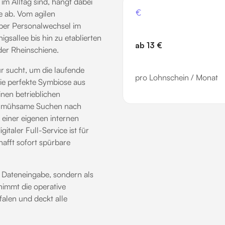
im Alltag sind, hängt dabei
 ab. Vom agilen
ber Personalwechsel im
sallee bis hin zu etablierten
ab 13 €
der Rheinschiene.
r sucht, um die laufende
pro Lohnschein / Monat
die perfekte Symbiose aus
nen betrieblichen
Das mühsame Suchen nach
einer eigenen internen
taler Full-Service ist für
hafft sofort spürbare
e Dateneingabe, sondern als
immt die operative
alen und deckt alle