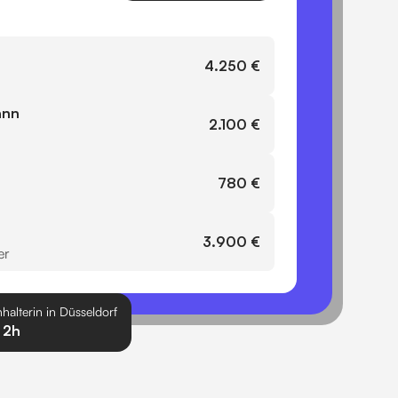
4.250 €
ann
2.100 €
780 €
3.900 €
er
halterin in Düsseldorf
 2h