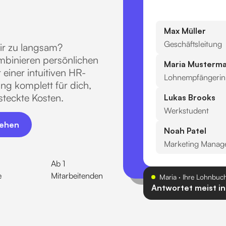
Max Müller
Geschäftsleitung
dir zu langsam?
ombinieren persönlichen
Maria Musterm
einer intuitiven HR-
Lohnempfängerin
g komplett für dich,
rsteckte Kosten.
Lukas Brooks
Werkstudent
en
sehen
Noah Patel
Marketing Manag
Ab 1
e
Mitarbeitenden
Maria · Ihre Lohnbuch
Antwortet meist in