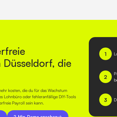
erfreie
1
L
Düsseldorf, die
P
2
b
mehr kosten, die du für das Wachstum
tes Lohnbüro oder fehleranfällige DIY-Tools
3
D
rfreie Payroll sein kann
.
2-Min-Demo ansehen
2-Min-Demo ansehen