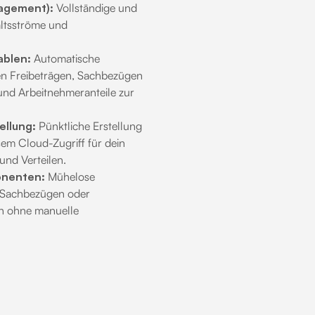
nagement):
Vollständige und
altsströme und
ablen:
Automatische
len Freibeträgen, Sachbezügen
und Arbeitnehmeranteile zur
ellung:
Pünktliche Erstellung
sem Cloud-Zugriff für dein
nd Verteilen.
onenten:
Mühelose
 Sachbezügen oder
n ohne manuelle